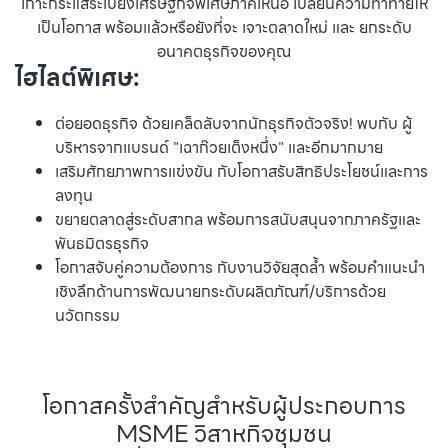
เกาะกระแสระเบียงเศรษฐกิจพิเศษภาคเหนือ เปลี่ยนความท้าทายให้
เป็นโอกาส พร้อมแล้วหรือยังที่จะ เจาะตลาดใหม่ และ ยกระดับ
อนาคตธุรกิจของคุณ
ไฮไลต์พิเศษ:
ต่อยอดธุรกิจ ด้วยเคล็ดลับจากนักธุรกิจตัวจริง! พบกับ ผู้
บริหารจากแบรนด์ "เฉาก๊วยเต็งหนึ่ง" และอีกมากมาย
เสริมศักยภาพการแข่งขัน กับโอกาสรับสิทธิประโยชน์และการ
ลงทุน
ขยายตลาดสู่ระดับสากล พร้อมการสนับสนุนจากภาครัฐและ
พันธมิตรธุรกิจ
โอกาสจับคู่ความต้องการ กับงานวิจัยสุดล้ำ พร้อมคำแนะนำ
เชิงลึกด้านการพัฒนายกระดับผลิตภัณฑ์/บริการด้วย
นวัตกรรม
โอกาสครั้งสำคัญสำหรับผู้ประกอบการ
MSME วิสาหกิจชุมชน