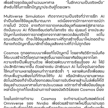
เพื่อสร้างชุดข้อมูลจำนวนมหาศาล “ในอีกความเป็นจริงหนึ่ง”
สำหรับใช้ในการฝึกปัญญาประดิษฐ์โดยเฉพาะ
Multiverse Simulation เกิดจากความเป็นจริงที่ว่าการฝึก AI
จำเป็นต้องใช้ข้อมูลปริมาณมาก แต่เนื่องจากมีการคาดการณ์ว่า
ภายในปี 2026 อาจเกิดการขาดแคลนข้อมูลที่เผยแพร่สู่สาธารณะ
ดังนั้นระบบ AI ที่ต้องเชื่อมต่อกับโลกจริง เช่น หุ่นยนต์ อาจประสบ
ปัญหาในแง่ของการขาดฟุตเทจจากสภาพแวดล้อมจริงได้ แต่ใน
ขณะเดียวกัน ถ้าจะใช้ข้อมูลสังเคราะห์ที่ถูกสร้างขึ้นมาใหม่ถอดด้าม
ก็อาจเกิดปัญหาขึ้นมาอีกถ้าข้อมูลสังเคราะห์ที่ว่าไม่ถูกต้อง
Cosmos ถูกออกแบบมาเพื่อแก้ไขปัญหานี้ โดยอาศัยวิธีการนั่นคือ
ให้ระบบสร้างวิดีโอคุณภาพสูงขึ้นมาเองโดยอาศัยข้อมูลจากโลก
ความจริงเป็นพื้นฐานด้วย เพื่อช่วยพัฒนาการเรียนรู้ของ AI ให้มี
ประสิทธิภาพมากขึ้น ตัวอย่างเช่น นักพัฒนา AI ในปัจจุบันอาจต้อง
ใช้คนทำงานหลายร้อยคนทำการสาธิตซ้ำ ๆ หลายพันครั้งเพื่อสอน
ทักษะพื้นฐานเพียงไม่กี่ทักษะให้กับ AI หรือนักพัฒนายานพาหนะ
อัตโนมัติเองก็จำเป็นต้องทดสอบโดยการขับขี่หลายล้านไมล์เพื่อให้ได้
ข้อมูลจำนวนมหาศาลในการประมวลผล แต่การทำซ้ำเพื่อป้อนข้อมูล
เหล่านี้จะถูกแก้ไขแล้วผ่านการจำลองมัลติเวิร์สของ Cosmos นี้เอง
โดยในแง่การทำงาน Cosmos จะทำงานร่วมกับซอฟต์แวร์
Omniverse ของ Nvidia เพื่อช่วยสร้างภาพใหม่ขึ้นมาผ่านชุด
ข้อมูลเดิมที่อาจได้รับการเพิ่มหรือลดข้อมูลบางอย่าง เพื่อทำนายสิ่ง