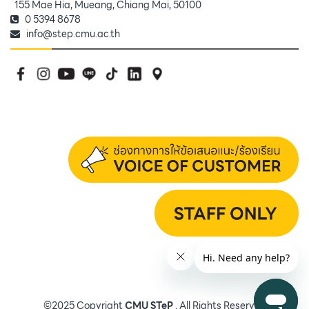
155 Mae Hia, Mueang, Chiang Mai, 50100
0 5394 8678
info@step.cmu.ac.th
©2025 Copyright
CMU STeP
. All Rights Reserved