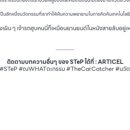
าจรบนท้องถนนที่ช่วยให้ผู้ขับขี่และคนเดินถนนไม่ต้องมาระแวดระวั
เป็นอีกหนึ่งนวัตกรรมที่เราทำให้เห็นความพยายามในการคิดค้นเทคโนโลย
งเผิน ๆ เจ้ารถฮุบคนนี่ก็เหมือนยานยนต์ในหนังสายลับอยู่
________
ติดตามบทความอื่นๆ ของ STeP ได้ที่ :
ARTICEL
STeP #ณWHATตะกรรม #TheCarCatcher #นวัต