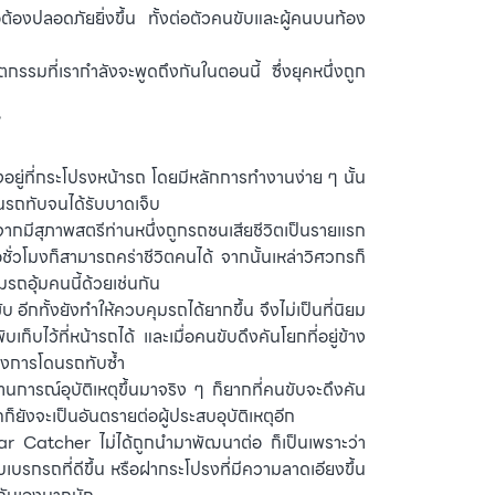
ต้องปลอดภัยยิ่งขึ้น ทั้งต่อตัวคนขับและผู้คนบนท้อง
รรมที่เรากำลังจะพูดถึงกันในตอนนี้ ซึ่งยุคหนึ่งถูก
”
อยู่ที่กระโปรงหน้ารถ โดยมีหลักการทำงานง่าย ๆ นั้น
ดนรถทับจนได้รับบาดเจ็บ
าจากมีสุภาพสตรีท่านหนึ่งถูกรถชนเสียชีวิตเป็นรายแรก
ชั่วโมงก็สามารถคร่าชีวิตคนได้ จากนั้นเหล่าวิศวกรก็
รถอุ้มคนนี้ด้วยเช่นกัน
กทั้งยังทำให้ควบคุมรถได้ยากขึ้น จึงไม่เป็นที่นิยม
ไว้ที่หน้ารถได้ และเมื่อคนขับดึงคันโยกที่อยู่ข้าง
ของการโดนรถทับซ้ำ
ารณ์อุบัติเหตุขึ้นมาจริง ๆ ก็ยากที่คนขับจะดึงคัน
ยังจะเป็นอันตรายต่อผู้ประสบอุบัติเหตุอีก
ar Catcher ไม่ได้ถูกนำมาพัฒนาต่อ ก็เป็นเพราะว่า
บรกรถที่ดีขึ้น หรือฝากระโปรงที่มีความลาดเอียงขึ้น