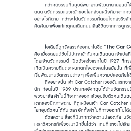
⠀⠀⠀กว่าศตวรรษที่มนุษย์พยายามพัฒนายานยนต์ให้รวดเร
ถนน นวัตกรรมแนวหน้าของโลกส่วนหนึ่งก็มาจากความต
อย่างไรก็ตาม กว่าจะได้นวัตกรรมที่ตอบโจทย์จริงสัก
คิดค้นมาเพื่อแก้เหตุคนเดินถนนเสียชีวิตจากการถูกร
⠀⠀⠀ไอเดียนี้ถูกรังสรรค์ออกมาในชื่อ
“The Car C
คือ เมื่อรถยนต์ขับไปปะทะเข้ากับคนเดินถนน เจ้าเปลที
โดยเจ้านวัตกรรมนี้ เปิดตัวครั้งแรกในปี 1927 ที่กร
เกิดเป็นความตื่นตระหนกตกใจของคนในสมัยนั้น ที่เพิ่
เริ่มพัฒนานวัตกรรมต่าง ๆ เพื่อเพิ่มความปลอดภัยให้ก
⠀⠀⠀ถึงอย่างนั้น เจ้า Car Catcher เวอร์ชันแรกจากเ
นัก ก่อนในปี 1939 ประเทศอังกฤษได้นำนวัตกรรมนี้มา
พวงมาลัย ผ้าใบนี้ก็จะกางออกแล้วฮุบรับตัวคนเดิน
หากลองนึกภาพตาม ก็ดูเหมือนเจ้า Car Catcher เวอร
โยกฮุบตัวคนได้ทันเวลา อีกทั้งผ้าใบที่กางออกก็ไม่ไ
⠀⠀⠀ด้วยความเสี่ยงที่มีมากกว่าความปลอดภัย นวัตก
เหล่าวิศวกรก็เพิ่งจะมานึกขึ้นได้ว่า แทนที่เราจะไ