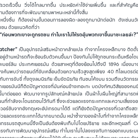
็วขึ้น วิ่งได้ไกลมากขึ้น ประหยัดค่าใช้จ่ายเพิ่มขึ้น และที่สำคัญคือ
้องการที่จะพัฒนายานพาหนะเหล่านี้ทั้งสิ้น
หนึ่งชิ้น ก็ต้องผ่านขั้นตอนการลองผิด-ลองถูกมานักต่อนัก ดังเช่นนวัตก
ถชน ด้วยแนวคิดที่ว่า
“ก่อนพวกเขาจะถูกรถชน ทำไมเราไม่ให้รถอุ้มพวกเขาขึ้นมาซะเลยล่ะ?
atcher”
เป็นอุปกรณ์เสริมหน้าตาคล้ายเปล ทำจากโครงเหล็กบาง ติดตั้ง
่อยู่ด้านหน้ารถก็จะช้อนรับตัวคนขึ้นมา ป้องกันไม่ให้ถูกชนกระเด็นหรือโ
ุงเบอร์ลิน ประเทศเยอรมัน ด้วยสาเหตุที่ต้องย้อนไปถึงปี 1896 เนื่องม
งค้นพบว่ารถยนต์ที่ขับเคลื่อนด้วยความเร็วสูงสุดเพียง 40 กิโลเมตรต่อ
ับการขับขี่ ทั้งถุงลมนิรภัย เข็มขัดนิรภัย กันชนโค้งมน รวมถึงนวัตกรรม
ยอรมันนีก็ติดปัญหาตรงที่มันค่อนข้างเทอะทะ บดบังทัศนวิสัยของคนขับ อี
ต่อยอด พัฒนาจากรูปลักษณ์คล้ายเปล เป็นผ้าใบผืนใหญ่ที่สามารถพับเก็บ
ถนนที่กำลังจะโดนรถชนไว้ทันที ซึ่งจะช่วยลดแรงกระแทกและความเสี่ยง
์ชันจากอังกฤษจะอัปเกรดมาได้ดี แต่ก็ยังติดปัญหาตรงที่เวลาถึงสถานก
ด้ช่วยลดแรงกระแทกได้มากขนาดนั้น หนำซ้ำขาของผ้าใบที่ทำจากโครงเหล็กก็
รรมรถฮุบคนนี้จึงเป็นอันต้องพับเก็บไปโดยปริยาย และอีกเหตุผลที่ C
ปเสียแรงกับการพัฒนาอุปกรณ์เสริม ทำไมเราไม่ไปลงแรงกับการออกแบบระบบเ