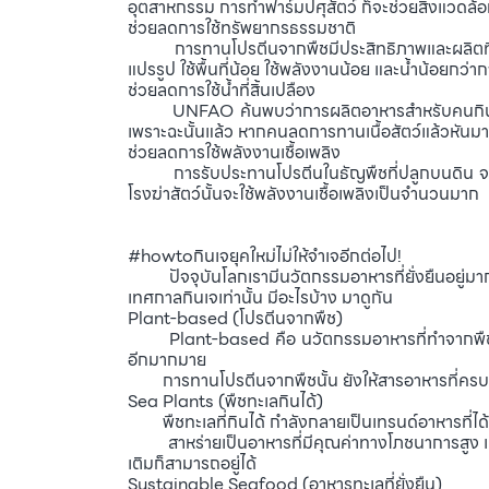
อุตสาหกรรม การทำฟาร์มปศุสัตว์ ก็จะช่วยสิ่งแวดล้อ
ช่วยลดการใช้ทรัพยากรธรรมชาติ
การทานโปรตีนจากพืชมีประสิทธิภาพและผลิตที่ได้ 
แปรรูป ใช้พื้นที่น้อย ใช้พลังงานน้อย และน้ำน้อยกว่ากา
ช่วยลดการใช้น้ำที่สิ้นเปลือง
UNFAO ค้นพบว่าการผลิตอาหารสำหรับคนกินเนื้อสั
เพราะฉะนั้นแล้ว หากคนลดการทานเนื้อสัตว์แล้วหันมากิ
ช่วยลดการใช้พลังงานเชื้อเพลิง
การรับประทานโปรตีนในธัญพืชที่ปลูกบนดิน จะใช้พล
โรงฆ่าสัตว์นั้นจะใช้พลังงานเชื้อเพลิงเป็นจำนวนมาก
#howtoกินเจยุคใหม่ไม่ให้จำเจอีกต่อไป!
ปัจจุบันโลกเรามีนวัตกรรมอาหารที่ยั่งยืนอยู่มากมา
เทศกาลกินเจเท่านั้น มีอะไรบ้าง มาดูกัน
Plant-based (โปรตีนจากพืช)
Plant-based คือ นวัตกรรมอาหารที่ทำจากพืช มีการเลี
อีกมากมาย
การทานโปรตีนจากพืชนั้น ยังให้สารอาหารที่ครบถ้ว
Sea Plants (พืชทะเลกินได้)
พืชทะเลที่กินได้ กำลังกลายเป็นเทรนด์อาหารที่ไ
สาหร่ายเป็นอาหารที่มีคุณค่าทางโภชนาการสูง และย
เติมก็สามารถอยู่ได้
Sustainable Seafood (อาหารทะเลที่ยั่งยืน)