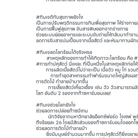
#กินเจดีกับสุขภาพยังไง
เป็นการปรับพฤติกรรมการกินเพื่อสุขภาพ ให้ร่างกา
เป็นการฟื้นฟูสุขภาพ ขับสารพิษออกจากร่างกาย
ช่วยระบบย่อยอาหารและระบบขับถ่ายให้กลับมาทำงาน
ลดการรับสารปนเปื้อนจากเนื้อสัตว์ และหันมาทานผักม
#กินเจลดโลกร้อนได้จริงหรอ
สาเหตุหลักของการทำให้เกิดภาวะโลกร้อน คือ #ก๊า
#การทำปศุสัตว์ นี่แหละ ที่เป็นหนึ่งในสาเหตุหลักก่อให
การผลิตเนื้อสัตว์ไม่ว่าจะเป็น เนื้อวัว หมู ไก่ รว
การทำอุตสาหกรรมทำฟาร์มขนาดใหญ่ส่งผลกระทบต่อสิ
การตัดไม้ ทำลายป่ามากขึ้น
การเลี้ยงสัตว์เคี้ยวเอื้อง เช่น วัว วัวสามารถผลิ
โลก อันดับ 2 รองจากก๊าซคาร์บอนเลย!
#กินเจช่วยโลกยังไง
ช่วยลดการปล่อยก๊าซมีเทน
นักวิจัยจากมหาวิทยาลัยอ็อกซ์ฟอร์ด โจเซฟ พูร์ แ
ถึงร้อยละ 26 โดยมีสัดส่วนของก๊าซคาร์บอนไดออกไซ
ช่วยลดการตัดไม้ทำลายป่า
ยิ่งมีมนุษย์จำนวนมากขึ้น การปศุสัตว์ก็ยิ่งขยายตัวมา