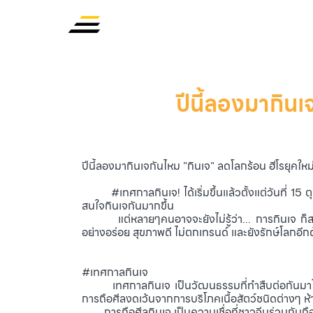
ปีนี้ลองมากินเ
ปีนี้ลองมากินเจกันไหม "กินเจ" ลดโลกร้อน ฮีโรยุคใหม
#เทศกาลกินเจ! ได้เริ่มขึ้นแล้วตั้งแต่วันที่ 15 ตุล
สนใจกินเจกันมากขึ้น
แต่หลายๆคนอาจจะยังไม่รู้ว่า... การกินเจ ก็สามา
อย่างอร่อย สุขภาพดี ไม่ตกเทรนด์ และยังรักษ์โลกอีก
#เทศกาลกินเจ
เทศกาลกินเจ เป็นวัฒนธรรมที่ทำสืบต่อกันมาในคนไท
การถือศีลงดเว้นจากการบริโภคเนื้อสัตว์ชนิดต่างๆ ห้
การถือศีลกินเจ เป็นความเชื่อที่ชาวจีนร่วมกันถือศ