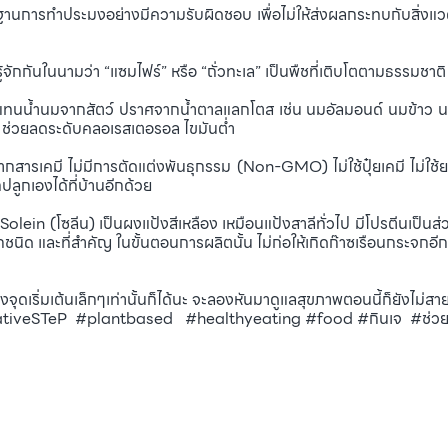
การทำประมงอย่างมีความรับผิดชอบ เพื่อไม่ให้ส่งผลกระทบกับสิ่งแว
ักกันในนามว่า “แซมไฟร์” หรือ “ถั่วทะเล” เป็นพืชที่เติบโตตามธรรมชาติ ม
้ำนมจากสัตว์ ปราศจากน้ำตาลแลกโตส เช่น นมอัลมอนด์ นมข้าว นมข้าวโ
 ช่วยลดระดับคลอเรสเตอรอล ไขมันต่ำ
มี ไม่มีการตัดแต่งพันธุกรรม (Non-GMO) ไม่ใช้ปุ๋ยเคมี ไม่ใช้ยาฆ่
ลูกเองได้ที่บ้านอีกด้วย
ein (โซลีน) เป็นผงแป้งสีเหลือง เหมือนแป้งสาลีทั่วไป มีโปรตีนเป็น
นิด และที่สำคัญ ในขั้นตอนการผลิตนั้น ไม่ก่อให้เกิดก๊าซเรือนกระจกอี
จุดเริ่มเต้นเล็กๆเท่านั้นก็ได้นะ จะลองหันมาดูแลสุขภาพตอนนี้ก็ยังไม่สาย..
eSTeP #plantbased #healthyeating #food #กินเจ #ช่วยโล