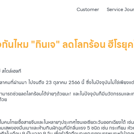
Customer
Service Jou
จกันไหม "กินเจ" ลดโลกร้อน ฮีโรยุค
่ สไตล์เฮลที
าคมที่ผ่านมา ไปจนถึง 23 ตุลาคม 2566 นี้ ซึ่งในปัจจุบันไม่ใช่เพียงแต่
รถช่วยลดโลกร้อนได้ง่ายๆด้วยนะ! และในปัจจุบันก็มีนวัตกรรมและเทคโ
ด้วย
ยเชื้อสายจีนและในหลายๆประเทศโซนเอเชียตะวันออกเฉียงใต้ เช่น ไทย
ามเสพของมึนเมาและห้ามกินผักฉุนที่มีกลิ่นแรง 5 ชนิด เช่น กระเทียม หัว
ีลในเดือน 9 เป็นเวลา 9 วัน เพื่อรำลึกถึงบุญคุณของบรรพบุรุษผู้นำกอ