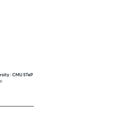
rsity : CMU STeP
ai