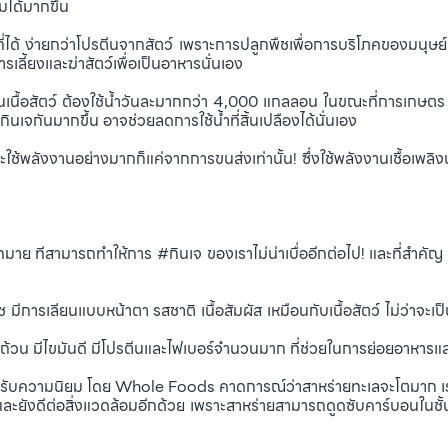
มได้มากขึ้น
ง่ายกว่าโปรตีนจากสัตว์ เพราะการปลูกพืชเพื่อการบริโภคของมนุษย
รเลี้ยงและฆ่าสัตว์เพื่อเป็นอาหารนั่นเอง
ตว์ ต้องใช้น้ำวันละมากกว่า 4,000 แกลลอน ในขณะที่การเกษตร ปลูก
นเจกันมากขึ้น อาจช่วยลดการใช้น้ำที่สิ้นเปลืองได้นั่นเอง
ังงานอย่างมากก็แค่จากการขนส่งเท่านั้น! ซึ่งใช้พลังงานเชื้อเพลิงน
ย ทีสามารถทำให้การ #กินเจ ของเราไม่น่าเบื่ออีกต่อไป! และที่สำคัญ อา
ยนแบบหน้าตา รสชาติ เนื้อสัมผัส เหมือนกับเนื้อสัตว์ ไม่ว่าจะเป็น เน
น มีไขมันดี มีโปรตีนและไฟเบอร์จำนวนมาก ที่ช่วยในการย่อยอาหารแล
ด้รับความนิยม โดย Whole Foods คาดการณ์ว่าสาหร่ายทะเลจะโตมาก เ
ังดีต่อสิ่งแวดล้อมอีกด้วย เพราะสาหร่ายสามารถดูดซับคาร์บอนในชั้น