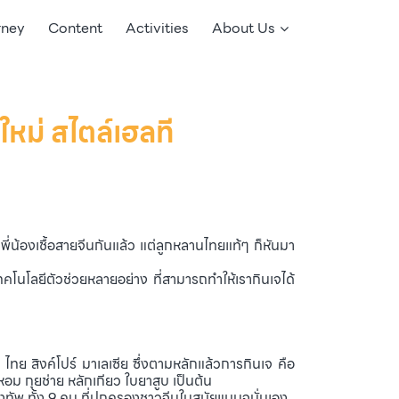
rney
Content
Activities
About Us
ใหม่ สไตล์เฮลที
พี่น้องเชื้อสายจีนกันแล้ว แต่ลูกหลานไทยแท้ๆ ก็หันมา
นโลยีตัวช่วยหลายอย่าง ที่สามารถทำให้เรากินเจได้
 สิงค์โปร์ มาเลเซีย ซึ่งตามหลักแล้วการกินเจ คือ
หอม กุยช่าย หลักเกียว ใบยาสูบ เป็นต้น
งทัพ ทั้ง 9 คน ที่ปกครองชาวจีนในสมัยแมนจูนั่นเอง