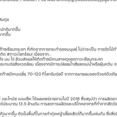
ยสมดุล
ปกติมากขึ้น
ากขึ้น
ซเรือนกระจก ที่เกิดจากการกระทำของมนุษย์ ไม่ว่าจะเป็น การตัดไม้ท
้เกิด #ภาวะโลกร้อน! เนื่องจาก..
มถึง นม ไข่ ล้วนส่งผลให้เกิดก๊าซมีเทนสาเหตุของภาวะเรือนกระจก
่งแวดล้อม เนื่องจากมีการปล่อยน้ำเสียลงแม่น้ำหรือฝุ่นควัน จากโ
ตก๊าซมีเทนเฉลี่ย 70-120 กิโลกรัมต่อปี จากการผายลมของวัวแค่ตัวเดี
ละโทมัส เนเมเซ็ค ได้เผยแพร่รายงานในปี 2018 ซึ่งสรุปว่า การผลิตอา
ด์ประมาณ 13.5 ล้านตัน การลดการผลิตและบริโภคอาหารที่ทำจากสัตว์จ
กขึ้น ดังนั้นพื้นที่ในการทำทุ่งหญ้าเลี้ยงสัตว์ก็มากขึ้นเช่นกัน ซึ่งสิ