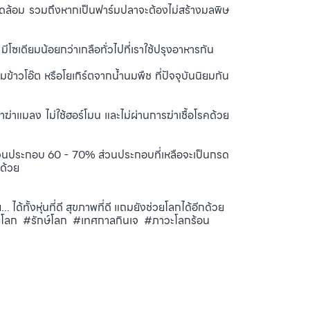
ดล้อม รวมถึงหากเป็นฟาร์มปลาจะต้องไม่สร้างมลพิษ
ีโซเดียมน้อยกว่าเกลือทั่วไปที่เราใช้ปรุงอาหารกัน
อ๊ต หรือโยเกิร์ตจากน้ำนมพืช ที่ปัจจุบันนิยมกัน
าแมลง ไม่ใช้ฮอร์โมน และไม่ผ่านการฆ่าเชื้อโรคด้วย
ส่วนประกอบ 60 - 70% ส่วนประกอบที่เหลือจะเป็นกรด
กด้วย
. ได้ทั้งหุ่นที่ดี สุขภาพที่ดี แถมยังช่วยโลกได้อีกด้วย
ก #รักษ์โลก #เทศกาลกินเจ #ภาวะโลกร้อน