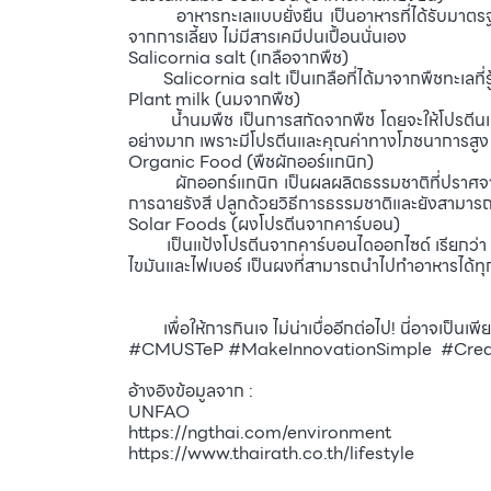
อาหารทะเลแบบยั่งยืน เป็นอาหารที่ได้รับมาตรฐาน
จากการเลี้ยง ไม่มีสารเคมีปนเปื้อนนั่นเอง
Salicornia salt (เกลือจากพืช)
Salicornia salt เป็นเกลือที่ได้มาจากพืชทะเลที่รู้จ
Plant milk (นมจากพืช)
น้ำนมพืช เป็นการสกัดจากพืช โดยจะให้โปรตีนแทนน
อย่างมาก เพราะมีโปรตีนและคุณค่าทางโภชนาการสูง
Organic Food (พืชผักออร์แกนิก)
ผักออกร์แกนิก เป็นผลผลิตธรรมชาติที่ปราศจากสารเค
การฉายรังสี ปลูกด้วยวิธีการธรรมชาติและยังสามารถป
Solar Foods (ผงโปรตีนจากคาร์บอน)
เป็นแป้งโปรตีนจากคาร์บอนไดออกไซด์ เรียกว่า Sol
ไขมันและไฟเบอร์ เป็นผงที่สามารถนำไปทำอาหารได้ทุกช
เพื่อให้การกินเจ ไม่น่าเบื่ออีกต่อไป! นี่อาจเป็นเพียง
#CMUSTeP #MakeInnovationSimple #Creativ
อ้างอิงข้อมูลจาก :
UNFAO
https://ngthai.com/environment
https://www.thairath.co.th/lifestyle